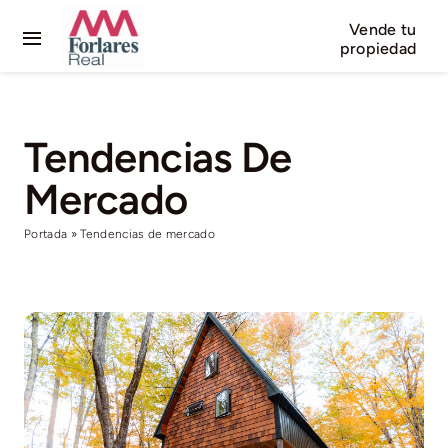
Skip
Vende tu
to
Toggle
propiedad
content
Navigation
Inicio
Tendencias De
En venta
Mercado
En alquiler
Portada
»
Tendencias de mercado
Dónde estamos
Contactar