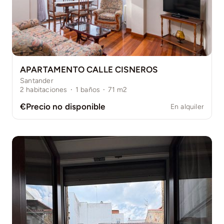
APARTAMENTO CALLE CISNEROS
Santander
2
habitaciones
·
1
baños
·
71
m2
€Precio no disponible
En alquiler