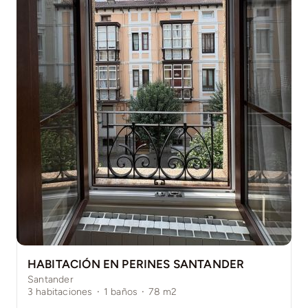
HABITACIÓN EN PERINES SANTANDER
Santander
3
habitaciones
·
1
baños
·
78
m2