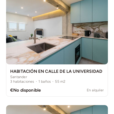
HABITACIÓN EN CALLE DE LA UNIVERSIDAD
Santander
3
habitaciones
·
1
baños
·
55
m2
€No disponible
En alquiler